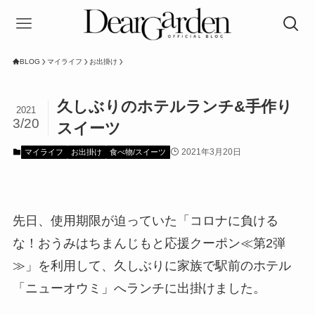
BLOG
マイライフ
お出掛け
久しぶりのホテルランチ&手作り
2021
3/20
スイーツ
2021年3月20日
マイライフ
お出掛け
食べ物/スイーツ
先日、使用期限が迫っていた「コロナに負ける
な！おうみはちまんじもと応援クーポン≪第2弾
≫」を利用して、久しぶりに家族で駅前のホテル
「ニューオウミ」へランチに出掛けました。