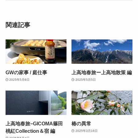
関連記事
GWの家事 / 庭仕事
上高地春旅ー上高地散策 編
2025年5月6日
2025年5月5日
上高地春旅−GICOMA篠田
椿の異常
桃紅Collection＆宿 編
2025年3月16日