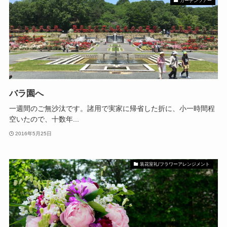
ガーデンツアー
バラ園へ
一週間のご無沙汰です。諸用で実家に帰省した折に、小一時間程
空いたので、十数年...
2016年5月25日
装花室礼/フラワーアレンジメント