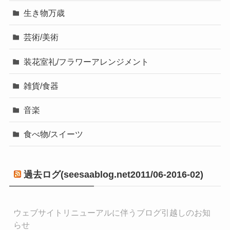
生き物万歳
芸術/美術
装花室礼/フラワーアレンジメント
雑貨/食器
音楽
食べ物/スイーツ
過去ログ(seesaablog.net2011/06-2016-02)
ウェブサイトリニューアルに伴うブログ引越しのお知
らせ