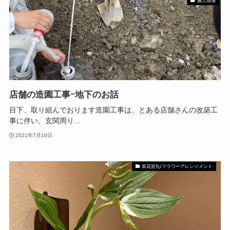
施工現場
店舗の造園工事ｰ地下のお話
目下、取り組んでおります造園工事は、とある店舗さんの改築工
事に伴い、玄関周り...
2021年7月16日
装花室礼/フラワーアレンジメント