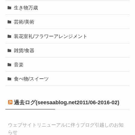
生き物万歳
芸術/美術
装花室礼/フラワーアレンジメント
雑貨/食器
音楽
食べ物/スイーツ
過去ログ(seesaablog.net2011/06-2016-02)
ウェブサイトリニューアルに伴うブログ引越しのお知
らせ