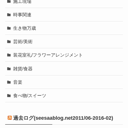
施工現場
時事関連
生き物万歳
芸術/美術
装花室礼/フラワーアレンジメント
雑貨/食器
音楽
食べ物/スイーツ
過去ログ(seesaablog.net2011/06-2016-02)