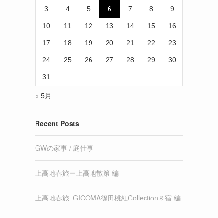
3
4
5
6
7
8
9
10
11
12
13
14
15
16
17
18
19
20
21
22
23
リ
24
25
26
27
28
29
30
31
« 5月
Recent Posts
た
GWの家事 / 庭仕事
上高地春旅ー上高地散策 編
上高地春旅−GICOMA篠田桃紅Collection＆宿 編