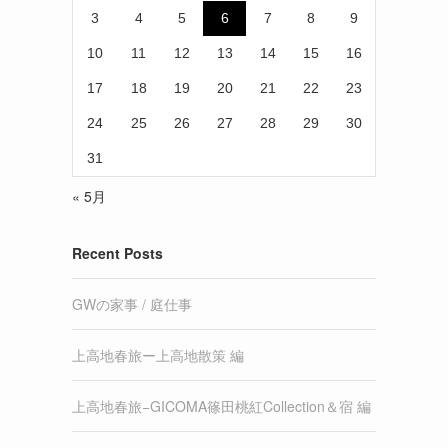
3
4
5
6
7
8
9
10
11
12
13
14
15
16
17
18
19
20
21
22
23
24
25
26
27
28
29
30
31
« 5月
Recent Posts
GWの家事 / 庭仕事
上高地春旅ー上高地散策 編
上高地春旅−GICOMA篠田桃紅Collection＆宿 編