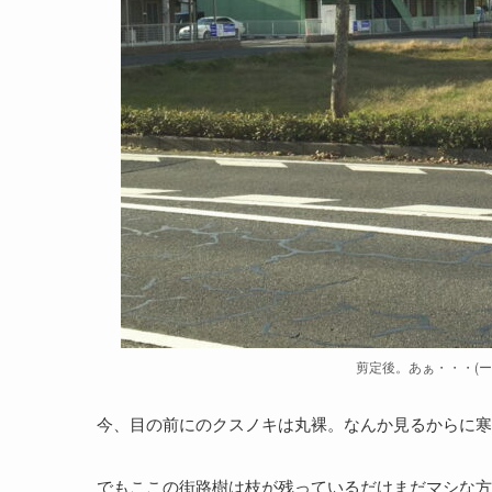
剪定後。あぁ・・・(ー∀
今、目の前にのクスノキは丸裸。なんか見るからに
でもここの街路樹は枝が残っているだけまだマシな方