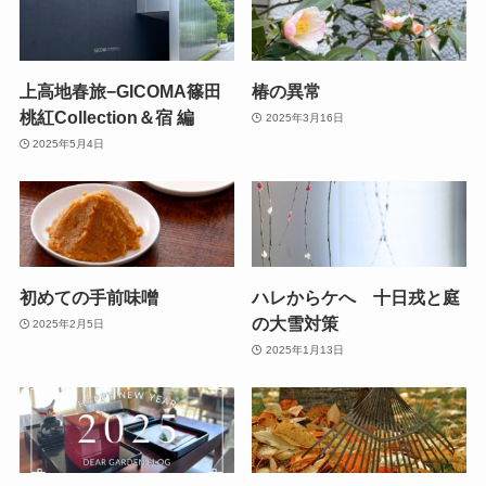
上高地春旅−GICOMA篠田
椿の異常
桃紅Collection＆宿 編
2025年3月16日
2025年5月4日
初めての手前味噌
ハレからケへ 十日戎と庭
の大雪対策
2025年2月5日
2025年1月13日