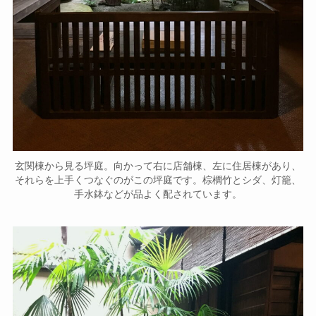
玄関棟から見る坪庭。向かって右に店舗棟、左に住居棟があり、
それらを上手くつなぐのがこの坪庭です。棕櫚竹とシダ、灯籠、
手水鉢などが品よく配されています。