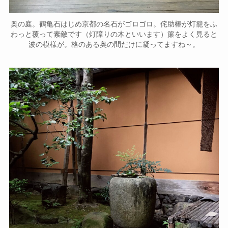
奥の庭。鶴亀石はじめ京都の名石がゴロゴロ。侘助椿が灯籠をふ
わっと覆って素敵です（灯障りの木といいます）簾をよく見ると
波の模様が。格のある奥の間だけに凝ってますね～。