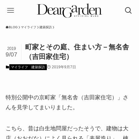
BLOG
マイライフ
建築探訪
町家とその庭、住まい方－無名舎
2019
9/07
（吉田家住宅）
2019年9月7日
マイライフ
建築探訪
特別公開中の京町家「無名舎（吉田家住宅）」さ
んを見学してまいりました。
こちら、昔は白生地問屋だったそうで、建物は大
店（おおだな）によく見られる「表屋造り」。棟