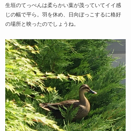
生垣のてっぺんは柔らかい葉が茂っていてイイ感
じの幅で平ら。羽を休め、日向ぼっこするに格好
の場所と映ったのでしょうね。