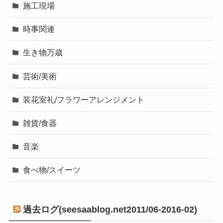
施工現場
時事関連
生き物万歳
芸術/美術
装花室礼/フラワーアレンジメント
雑貨/食器
音楽
食べ物/スイーツ
過去ログ(seesaablog.net2011/06-2016-02)