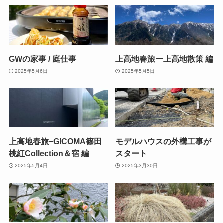
GWの家事 / 庭仕事
上高地春旅ー上高地散策 編
2025年5月6日
2025年5月5日
上高地春旅−GICOMA篠田
モデルハウスの外構工事が
桃紅Collection＆宿 編
スタート
2025年5月4日
2025年3月30日