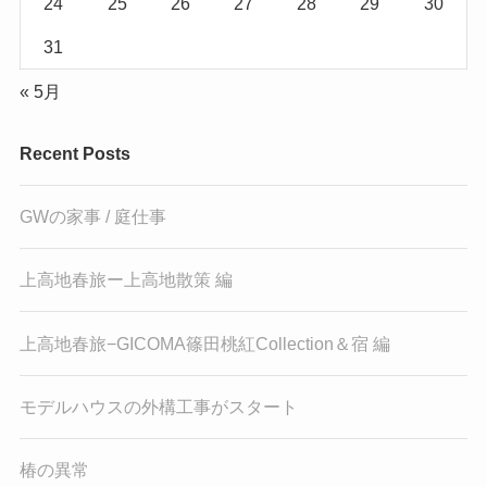
24
25
26
27
28
29
30
31
« 5月
Recent Posts
GWの家事 / 庭仕事
上高地春旅ー上高地散策 編
上高地春旅−GICOMA篠田桃紅Collection＆宿 編
モデルハウスの外構工事がスタート
椿の異常