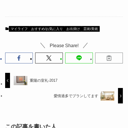
マイライフ
おすすめ/お気に入り
お出掛け
芸術/美術
Please Share!
重陽の室礼-2017
愛情過多でプランしてます
この記事を書いた人