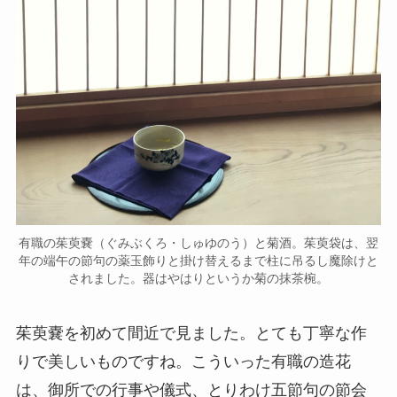
有職の茱萸嚢（ぐみぶくろ・しゅゆのう）と菊酒。茱萸袋は、翌
年の端午の節句の薬玉飾りと掛け替えるまで柱に吊るし魔除けと
されました。器はやはりというか菊の抹茶椀。
茱萸嚢を初めて間近で見ました。とても丁寧な作
りで美しいものですね。こういった有職の造花
は、御所での行事や儀式、とりわけ五節句の節会