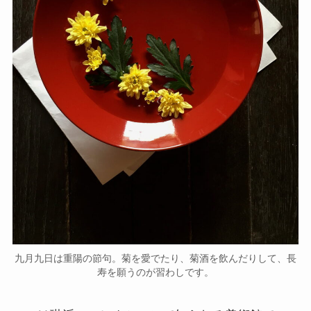
九月九日は重陽の節句。菊を愛でたり、菊酒を飲んだりして、長
寿を願うのが習わしです。