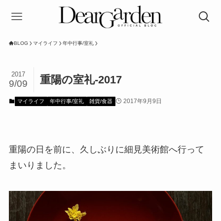
BLOG
マイライフ
年中行事/室礼
2017
重陽の室礼-2017
9/09
2017年9月9日
マイライフ
年中行事/室礼
雑貨/食器
重陽の日を前に、久しぶりに細見美術館へ行って
まいりました。