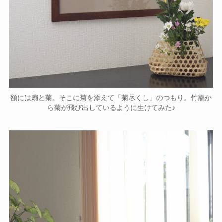
額には扇と菊。そこに菊を添えて「菊尽くし」のつもり。竹籠か
ら菊が飛び出しているように生けてみた♪