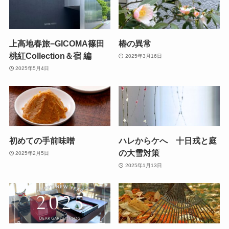
上高地春旅−GICOMA篠田
椿の異常
桃紅Collection＆宿 編
2025年3月16日
2025年5月4日
初めての手前味噌
ハレからケへ 十日戎と庭
の大雪対策
2025年2月5日
2025年1月13日