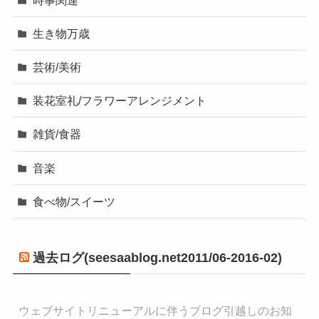
生き物万歳
芸術/美術
装花室礼/フラワーアレンジメント
雑貨/食器
音楽
食べ物/スイーツ
過去ログ(seesaablog.net2011/06-2016-02)
ウェブサイトリニューアルに伴うブログ引越しのお知