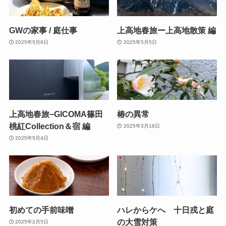
GWの家事 / 庭仕事
上高地春旅ー上高地散策 編
2025年5月6日
2025年5月5日
上高地春旅−GICOMA篠田
椿の異常
桃紅Collection＆宿 編
2025年3月16日
2025年5月4日
初めての手前味噌
ハレからケへ 十日戎と庭
の大雪対策
2025年2月5日