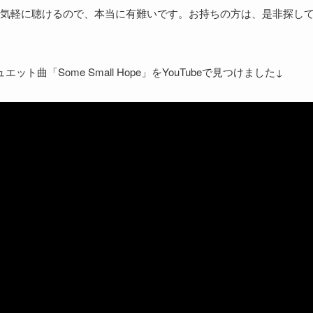
気軽に聴けるので、本当に有難いです。お持ちの方は、是非探し
「Some Small Hope」をYouTubeで見つけました↓