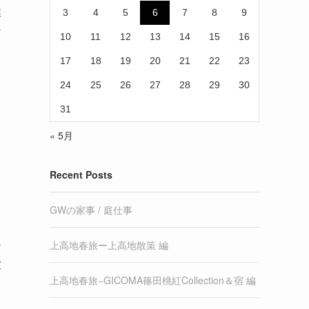
業
3
4
5
6
7
8
9
な
10
11
12
13
14
15
16
17
18
19
20
21
22
23
24
25
26
27
28
29
30
31
« 5月
Recent Posts
GWの家事 / 庭仕事
上高地春旅ー上高地散策 編
な
彼
上高地春旅−GICOMA篠田桃紅Collection＆宿 編