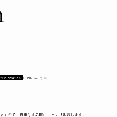
。
すすめ/お気に入り
2020年6月20日
ますので、貴重な止み間にじっくり鑑賞します。