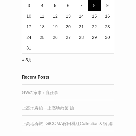
3
4
5
6
7
8
9
10
11
12
13
14
15
16
17
18
19
20
21
22
23
24
25
26
27
28
29
30
31
« 5月
Recent Posts
GWの家事 / 庭仕事
上高地春旅ー上高地散策 編
上高地春旅−GICOMA篠田桃紅Collection＆宿 編