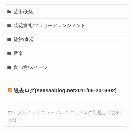
芸術/美術
装花室礼/フラワーアレンジメント
雑貨/食器
音楽
食べ物/スイーツ
過去ログ(seesaablog.net2011/06-2016-02)
ウェブサイトリニューアルに伴うブログ引越しのお知
らせ