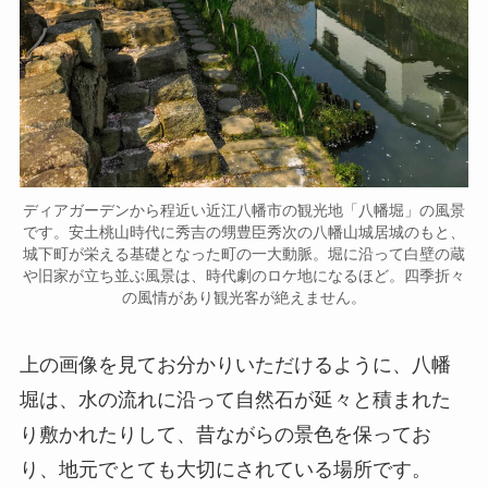
ディアガーデンから程近い近江八幡市の観光地「八幡堀」の風景
です。安土桃山時代に秀吉の甥豊臣秀次の八幡山城居城のもと、
城下町が栄える基礎となった町の一大動脈。堀に沿って白壁の蔵
や旧家が立ち並ぶ風景は、時代劇のロケ地になるほど。四季折々
の風情があり観光客が絶えません。
上の画像を見てお分かりいただけるように、八幡
堀は、水の流れに沿って自然石が延々と積まれた
り敷かれたりして、昔ながらの景色を保ってお
り、地元でとても大切にされている場所です。