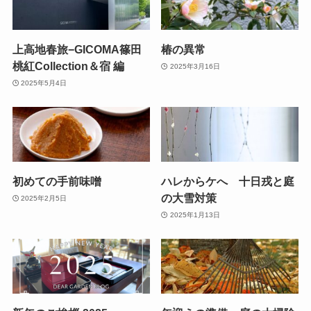
上高地春旅−GICOMA篠田
椿の異常
桃紅Collection＆宿 編
2025年3月16日
2025年5月4日
初めての手前味噌
ハレからケへ 十日戎と庭
の大雪対策
2025年2月5日
2025年1月13日