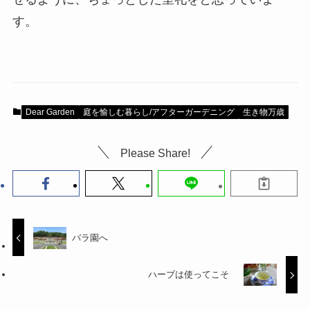
す。
Dear Garden
庭を愉しむ暮らし/アフターガーデニング
生き物万歳
Please Share!
バラ園へ
ハーブは使ってこそ