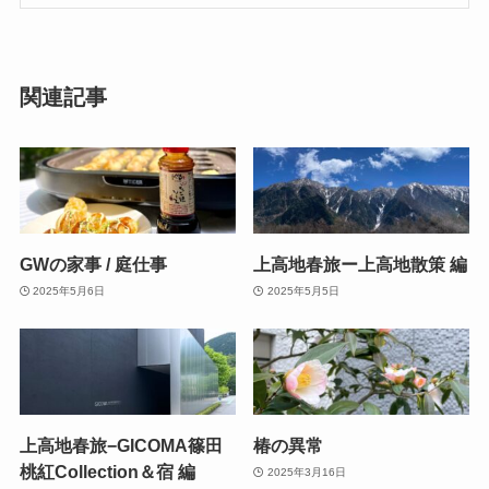
関連記事
GWの家事 / 庭仕事
上高地春旅ー上高地散策 編
2025年5月6日
2025年5月5日
上高地春旅−GICOMA篠田
椿の異常
桃紅Collection＆宿 編
2025年3月16日