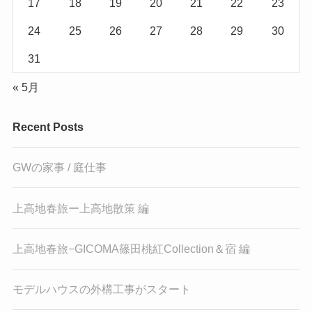
17
18
19
20
21
22
23
24
25
26
27
28
29
30
31
« 5月
Recent Posts
GWの家事 / 庭仕事
上高地春旅ー上高地散策 編
上高地春旅−GICOMA篠田桃紅Collection＆宿 編
モデルハウスの外構工事がスタート