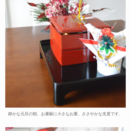
静かな元旦の朝。お屠蘇に小さなお重、ささやかな支度です。